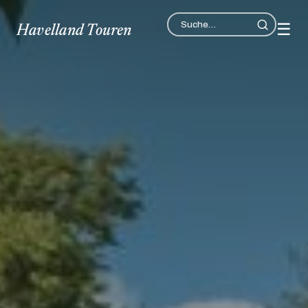
☰
Havelland Touren