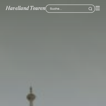
☰
Havelland Touren