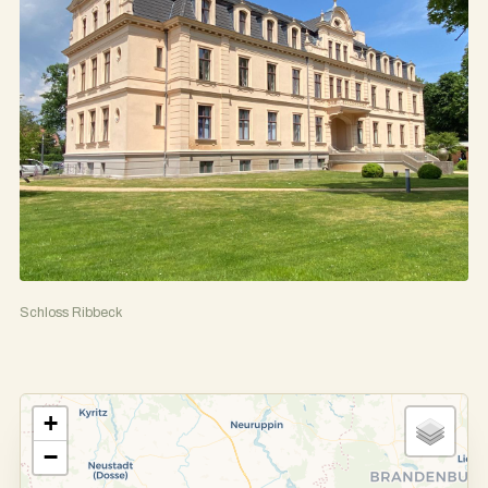
Schloss Ribbeck
+
−