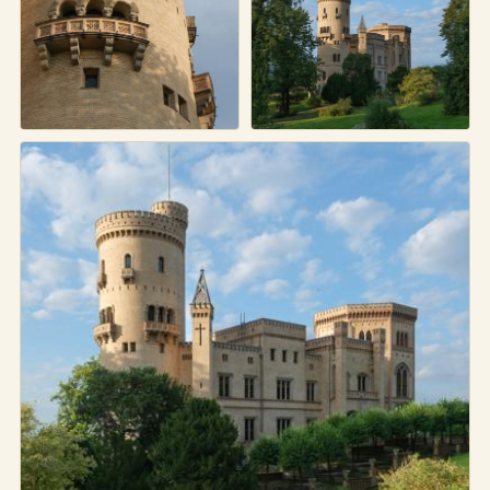
Städtebrunnen Schloss
des Schloss Babelsberg
Babelsberg
Balkone am Turm Schloss
Schloss Babelsberg
Babelsberg