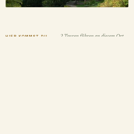
Schloss Babelsberg
2 Touren führen an diesem Ort
HIER KOMMST DU
VORBEI
vorbei.
WANDERUNG · RUNDTOUR
Spaziergang durch Babelsberg
5,2 km · 1:30 h
Start & Ziel: Bushaltestelle Schloss Glienicke
RADTOUR · RUNDTOUR
Rund um die Berliner Havel