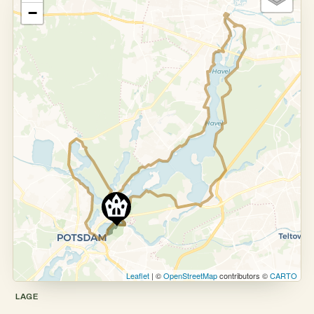
−
Leaflet
| ©
OpenStreetMap
contributors ©
CARTO
LAGE