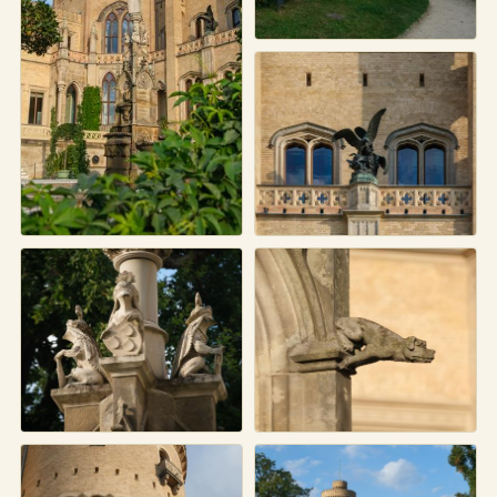
Schloss Babelsberg
Schloss Babelsberg
Fassadendetail Schloss
Babelsberg
Wappenträger am
Detail am Städtebrunnen