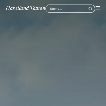
☰
Havelland Touren