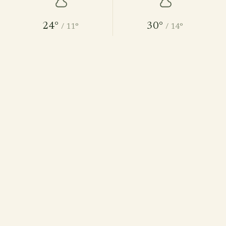
24°
30°
/ 11°
/ 14°
10 km/h · 0 %
11 km/h · 0 %
bewölkt
bewölkt
MO
DI
10. August
11. August
30°
23°
/ 18°
/ 14°
17 km/h · 10 %
10 km/h · 0 %
leichter Regen
bewölkt
MI
DO
12. August
13. August
26°
31°
/ 13°
/ 15°