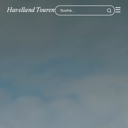
☰
Havelland Touren