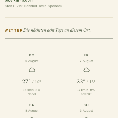
59,8 km · 5:00 h
Start & Ziel: Bahnhof Berlin-Spandau
Die nächsten acht Tage an diesem Ort.
WETTER
DO
FR
6. August
7. August
27°
22°
/ 16°
/ 13°
18 km/h · 5 %
17 km/h · 0 %
Nebel
bewölkt
SA
SO
8. August
9. August