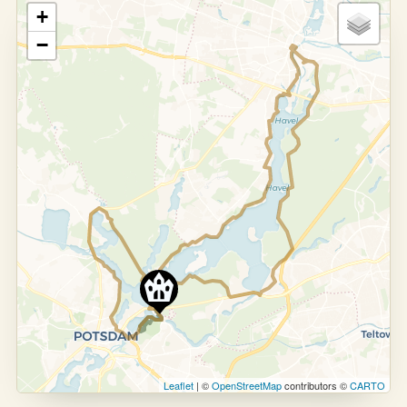
+
−
Leaflet
| ©
OpenStreetMap
contributors ©
CARTO