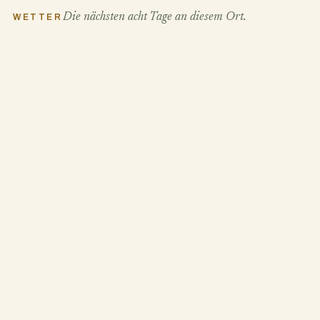
Die nächsten acht Tage an diesem Ort.
WETTER
FR
SA
7. August
8. August
20°
24°
/ 12°
/ 10°
14 km/h · 0 %
8 km/h · 0 %
bewölkt
bewölkt
SO
MO
9. August
10. August
31°
27°
/ 13°
/ 14°
13 km/h · 0 %
18 km/h · 10 %