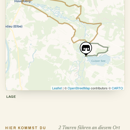
Leaflet
| ©
OpenStreetMap
contributors ©
CARTO
LAGE
2 Touren führen an diesem Ort
HIER KOMMST DU