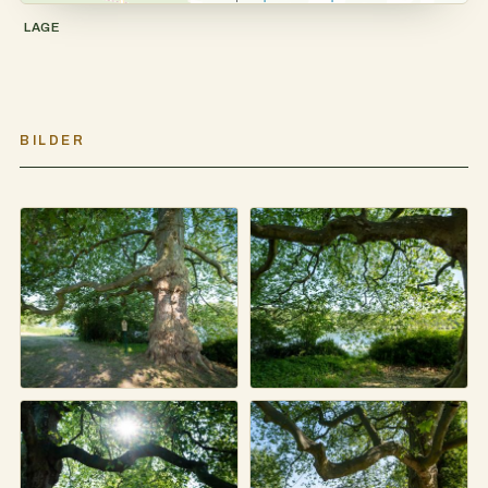
LAGE
BILDER
im Park vom Landgut
Alte Platanen Groß
Stober
Behnitz