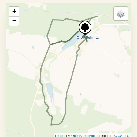
+
−
Leaflet
| ©
OpenStreetMap
contributors ©
CARTO