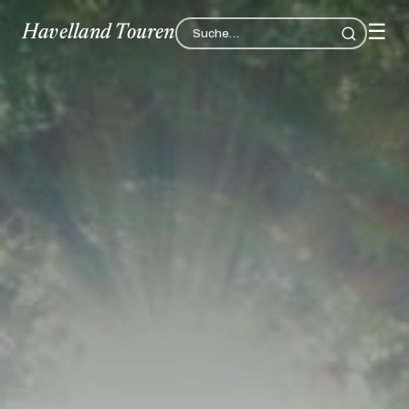
☰
Havelland Touren