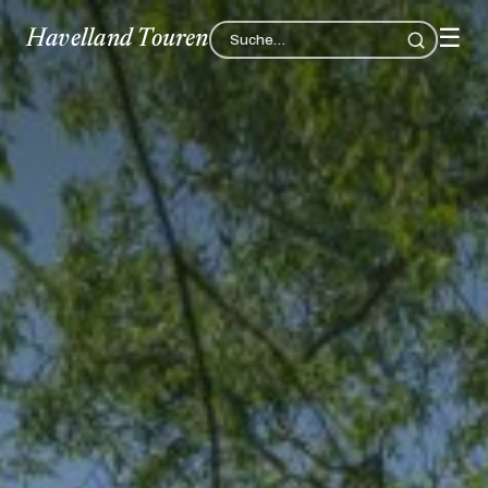
☰
Havelland Touren