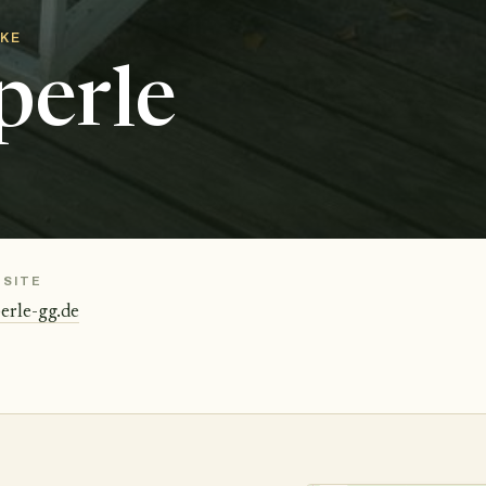
CKE
perle
SITE
erle-gg.de