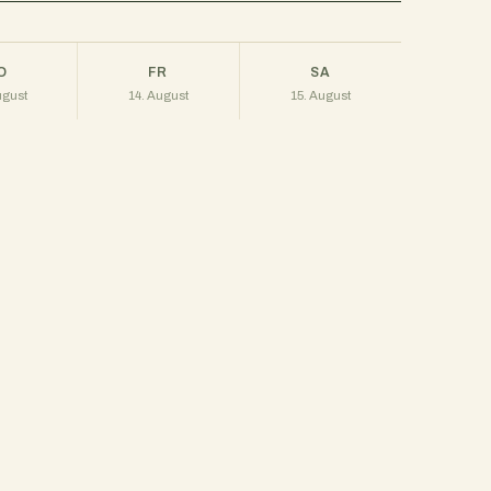
O
FR
SA
ugust
14. August
15. August
34°
33°
/ 14°
/ 15°
/ 19°
 · 0 %
11 km/h · 5 %
10 km/h · 20 %
lkt
bewölkt
bewölkt