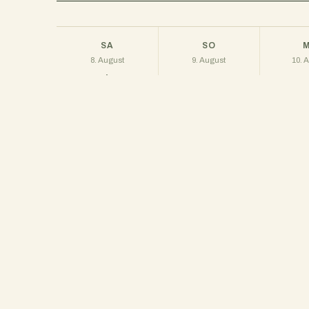
SA
SO
8. August
9. August
10. 
23°
32°
27
/ 10°
/ 14°
8 km/h · 0 %
15 km/h · 10 %
16 km/
überwiegend klar
bewölkt
leicht
Ausflugsziele im U
WEITERE ZIELE IN DER NÄHE