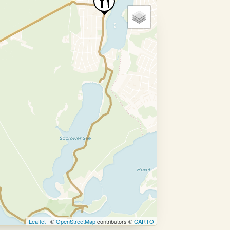
Leaflet
| ©
OpenStreetMap
contributors ©
CARTO