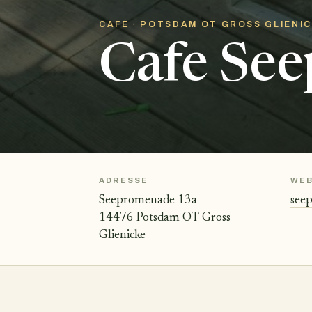
CAFÉ · POTSDAM OT GROSS GLIENI
Cafe See
ADRESSE
WEB
Seepromenade 13a
seep
14476 Potsdam OT Gross
Glienicke