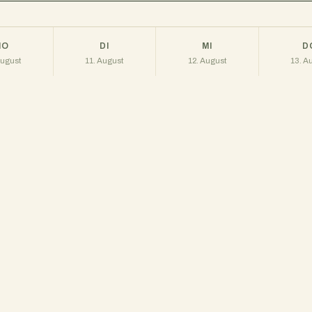
MO
DI
MI
D
August
11. August
12. August
13. A
°
21°
23°
27°
/ 15°
/ 11°
/ 11°
h · 15 %
14 km/h · 0 %
5 km/h · 0 %
10 km/h
er Regen
bewölkt
teils bewölkt
bewö
mkreis von 1,5 km.