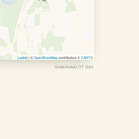
Leaflet
| ©
OpenStreetMap
contributors ©
CARTO
Gross Kreutz OT Götz